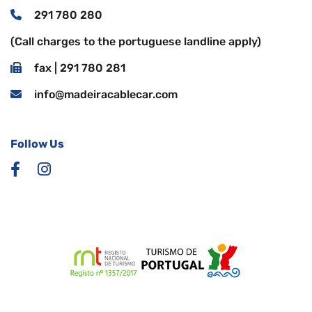
291 780 280
(Call charges to the portuguese landline apply)
fax | 291 780 281
info@madeiracablecar.com
Follow Us