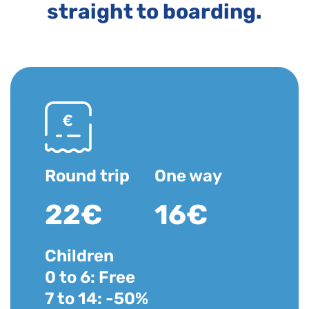
straight to boarding.
Round trip
One way
22€
16€
Children
0 to 6: Free
7 to 14: -50%