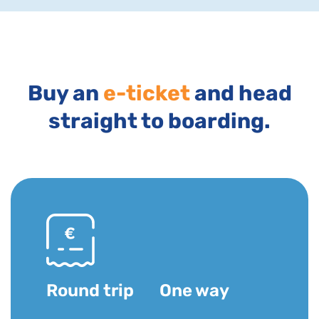
Buy an
e-ticket
and head
straight to boarding.
Round trip
One way