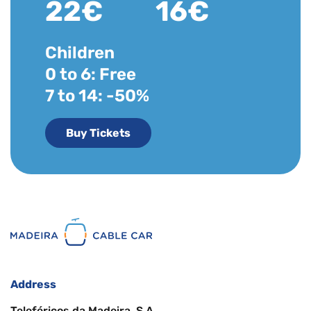
22€
16€
Children
0 to 6: Free
7 to 14: -50%
Buy Tickets
Address
Teleféricos da Madeira, S.A.